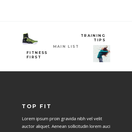
TRAINING
TIPS
MAIN LIST
FITNESS
FIRST
TOP FIT
Lorem ipsum proin gravida nibh vel velit
auctor aliquet. Aenean sollicitudin lorem auci