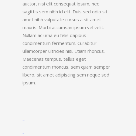
auctor, nisi elit consequat ipsum, nec
sagittis sem nibh id elit. Duis sed odio sit
amet nibh vulputate cursus a sit amet
mauris. Morbi accumsan ipsum vel velit.
Nullam ac urna eu felis dapibus
condimentum fermentum. Curabitur
ullamcorper ultricies nisi. Etiam rhoncus.
Maecenas tempus, tellus eget
condimentum rhoncus, sem quam semper
libero, sit amet adipiscing sem neque sed
ipsum.
toto togel
situs togel
link gacor
jacktoto