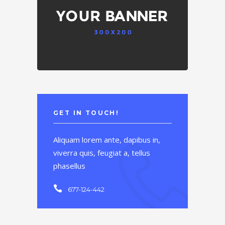
GET IN TOUCH!
Aliquam lorem ante, dapibus in,
viverra quis, feugiat a, tellus
phasellus
677-124-442