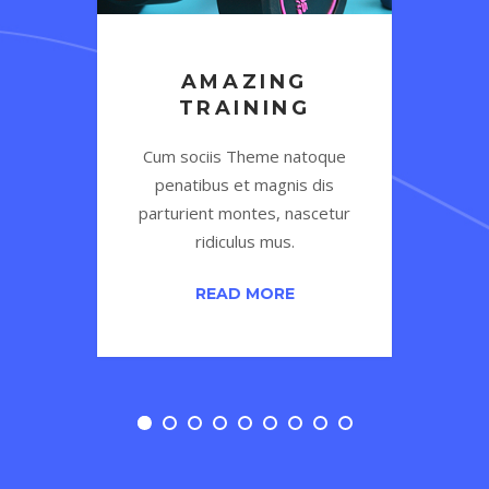
AMAZING
S
TRAINING
que
Cum sociis Theme natoque
Cu
s
penatibus et magnis dis
tur
parturient montes, nascetur
pa
ridiculus mus.
READ MORE
1
2
3
4
5
6
7
8
9