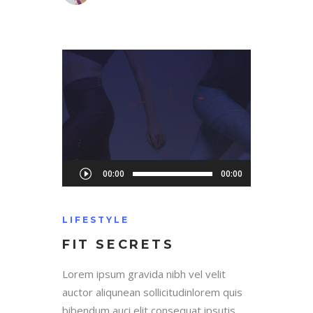
Audio
00:00
00:00
Player
LIFESTYLE
FIT SECRETS
Lorem ipsum gravida nibh vel velit
auctor aliqunean sollicitudinlorem quis
bibendum auci elit consequat ipsutis